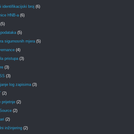
 identifikacijski broj
(6)
nice HNB-a
(6)
(5)
 podataka
(5)
ra sigurnosnih mjera
(5)
vernance
(4)
la pristupa
(3)
re
(3)
DSS
(3)
janje log zapisima
(3)
T
(2)
 prijetnje
(2)
Source
(2)
ari
(2)
ni inžinjering
(2)