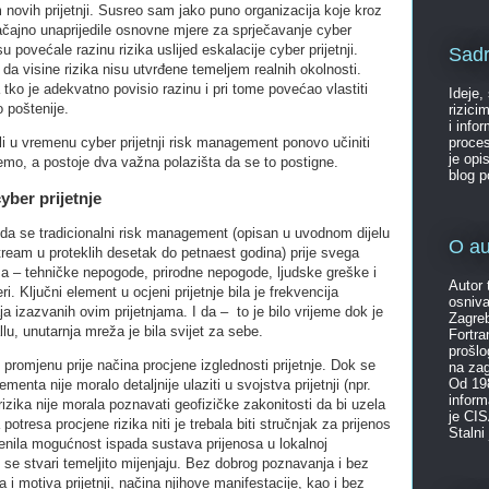
ovih prijetnji. Susreo sam jako puno organizacija koje kroz
ačajno unaprijedile osnovne mjere za sprječavanje cyber
isu povećale razinu rizika uslijed eskalacije cyber prijetnji.
Sadr
 da visine rizika nisu utvrđene temeljem realnih okolnosti.
tko je adekvatno povisio razinu i pri tome povećao vlastiti
Ideje,
o poštenije.
rizici
i info
li u vremenu cyber prijetnji risk management ponovo učiniti
proces
je opi
, a postoje dva važna polazišta da se to postigne.
blog 
cyber prijetnje
da se tradicionalni risk management (opisan u uvodnom dijelu
O au
tream u proteklih desetak do petnaest godina) prije svega
ama – tehničke nepogode, prirodne nepogode, ljudske greške i
Autor 
i. Ključni element u ocjeni prijetnje bila je frekvencija
osniva
ja izazvanih ovim prijetnjama. I da – to je bilo vrijeme dok je
Zagreb
lu, unutarnja mreža je bila svijet za sebe.
Fortr
prošlo
promjenu prije načina procjene izglednosti prijetnje. Dok se
na za
Od 198
enta nije moralo detaljnije ulaziti u svojstva prijetnji (npr.
inform
rizika nije morala poznavati geofizičke zakonitosti da bi uzela
je CIS
tresa procjene rizika niti je trebala biti stručnjak za prijenos
Stalni
ijenila mogućnost ispada sustava prijenosa u lokalnoj
ji se stvari temeljito mijenjaju. Bez dobrog poznavanja i bez
 i motiva prijetnji, načina njihove manifestacije, kao i bez