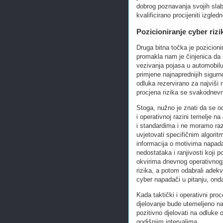
dobrog poznavanja svojih slab
kvalificirano procijeniti izgled
Pozicioniranje cyber rizik
Druga bitna točka je pozicion
promakla nam je činjenica da 
vezivanja pojasa u automobil
primjene najnaprednijih sigurno
odluka rezervirano za najviši
procjena rizika se svakodnevn
Stoga, nužno je znati da se o
i operativnoj razini temelje n
i standardima i ne moramo raz
uvjetovati specifičnim algorit
informacija o motivima napada
nedostataka i ranjivosti koji p
okvirima dnevnog operativnog dj
rizika, a potom odabrali adek
cyber napadači u pitanju, ond
Kada taktički i operativni proc
djelovanje bude utemeljeno na
pozitivno djelovati na odluke
godišnjim intervalima.