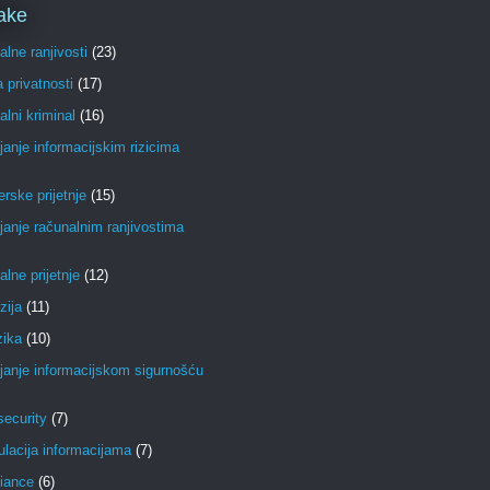
ake
lne ranjivosti
(23)
a privatnosti
(17)
lni kriminal
(16)
janje informacijskim rizicima
erske prijetnje
(15)
janje računalnim ranjivostima
lne prijetnje
(12)
zija
(11)
zika
(10)
janje informacijskom sigurnošću
ecurity
(7)
lacija informacijama
(7)
iance
(6)