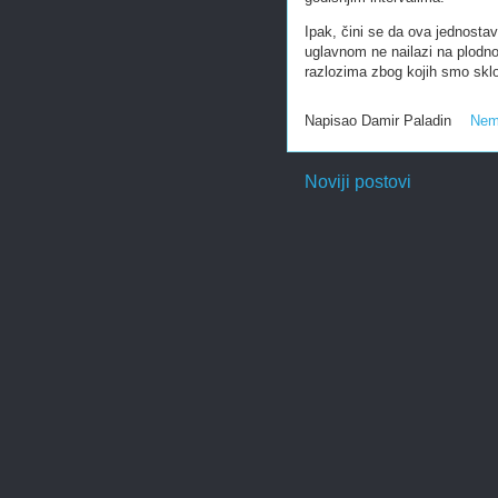
Ipak, čini se da ova jednosta
uglavnom ne nailazi na plodno 
razlozima zbog kojih smo sklo
Napisao
Damir Paladin
Nem
Noviji postovi