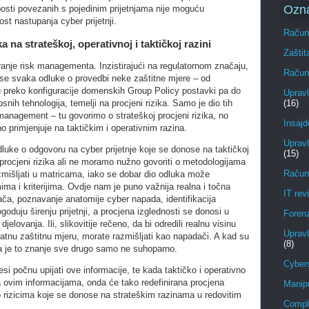
Ozn
osti povezanih s pojedinim prijetnjama nije moguću
nost nastupanja cyber prijetnji.
Računa
a na strateškoj, operativnoj i taktičkoj razini
Zaštit
iranje risk managementa. Inzistirajući na regulatornom značaju,
Računa
se svaka odluke o provedbi neke zaštitne mjere – od
u preko konfiguracije domenskih Group Policy postavki pa do
Upravl
snih tehnologija, temelji na procjeni rizika. Samo je dio tih
(16)
 management – tu govorimo o strateškoj procjeni rizika, no
Insajd
o primjenjuje na taktičkim i operativnim razina.
Upravl
dluke o odgovoru na cyber prijetnje koje se donose na taktičkoj
(15)
a procjeni rizika ali ne moramo nužno govoriti o metodologijama
Računa
mišljati u matricama, iako se dobar dio odluka može
mima i kriterijima. Ovdje nam je puno važnija realna i točna
IT revi
ča, poznavanje anatomije cyber napada, identifikacija
ogoduju širenju prijetnji, a procjena izglednosti se donosi u
Foren
elovanja. Ili, slikovitije rečeno, da bi odredili realnu visinu
Upravl
vatnu zaštitnu mjeru, morate razmišljati kao napadači. A kad su
(8)
a je to znanje sve drugo samo ne suhoparno.
Cybers
esi počnu upijati ove informacije, te kada taktičko i operativno
 ovim informacijama, onda će tako redefinirana procjena
Manipu
 o rizicima koje se donose na strateškim razinama u redovitim
Compl