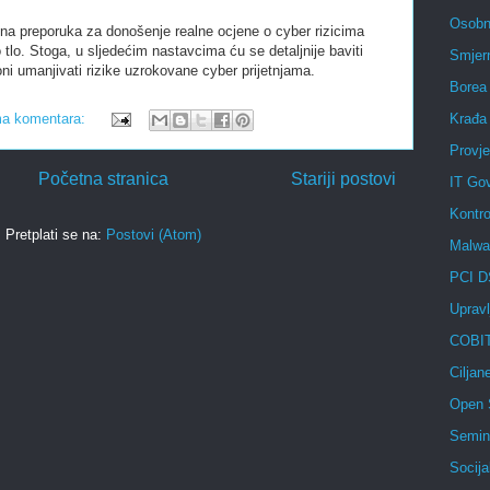
Osobni
vna preporuka za donošenje realne ocjene o cyber rizicima
tlo. Stoga, u sljedećim nastavcima ću se detaljnije baviti
Smjer
ni umanjivati rizike uzrokovane cyber prijetnjama.
Borea
a komentara:
Krađa
Provje
Početna stranica
Stariji postovi
IT Go
Kontro
Pretplati se na:
Postovi (Atom)
Malwa
PCI 
Upravl
COBI
Ciljane
Open 
Semin
Socijal