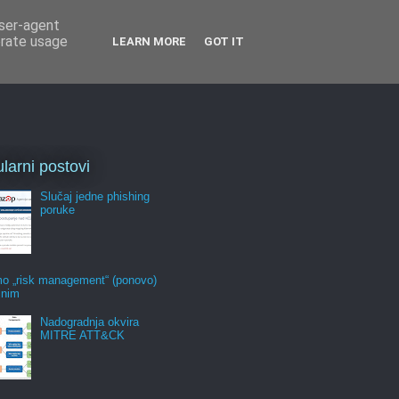
user-agent
erate usage
LEARN MORE
GOT IT
larni postovi
Slučaj jedne phishing
poruke
mo „risk management“ (ponovo)
jnim
Nadogradnja okvira
MITRE ATT&CK