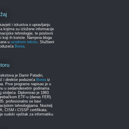
žaj
 savjeti i iskustva o upravljanju
ma kojima su izložene informacije
rmacijske tehnologije, te poslovni
i koji ih koriste. Namjena bloga
sana u
uvodnom tekstu
. Službeni
poduzeća
Borea
.
toru
tekstova je Damir Paladin,
č i direktor poduzeća
Borea
iz
a. Prve programe napisao je u
anu u sedamdesetim godinama
g stoljeća. Diplomirao je 1983.
grebačkom ETF-u (danas FER).
5. profesionalno se bavi
acijskim tehnologijama. Nositelj
A, CISM i CISSP certifikata.
 je sudski vještak za informatiku.