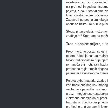
neadekvatnim razumijevanjem n
niz prethodnih godina nisu zn
prijetnji, a da u isto vrijeme n
Glavni razlog vidim u činjenici
Zapravo i ne poznajem nikoga 
apetit za rizika. To bi bilo pun
Stoga, pitanje glasi: možemo 
značajnim? Smatram da možemo
Tradicionalne prijetnje i 
Prvo, moramo postati svjesni 
teksta, a koji je postao mains
bavio tradicionalnim prijetnj
romantičarski motivirani hacker
prethodno registriranih događa
perimetar završavao na firewal
Pojava cyber napada izaziva i 
kod tradicionalnog risk managem
osoba koja je vodila procjenu 
u obzir mogućnost nastupanja po
električne energije da bi proc
trafostanici) kod cyber prijetn
prethodne analize samih izvora