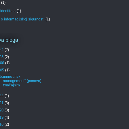
(1)
identiteta
(1)
o informacijskoj sigurnosti
(1)
va bloga
24
(2)
23
(2)
06
(1)
05
(1)
Učinimo „risk
management“ (ponovo)
značajnim
22
(1)
21
(3)
20
(3)
19
(4)
18
(2)