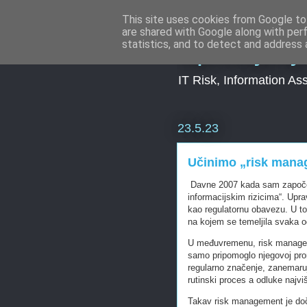
This site uses cookies from Google to 
are shared with Google along with per
Upravljanj
statistics, and to detect and address 
IT Risk, Information As
23.5.23
Učinimo „risk mana
Davne 2007 kada sam započeo 
informacijskim rizicima“. Up
kao regulatornu obavezu. U to
na kojem se temeljila svaka o
U međuvremenu, risk managem
samo pripomoglo njegovoj prom
regularno značenje, zanemaru
rutinski proces a odluke najvi
Takav risk management je doček