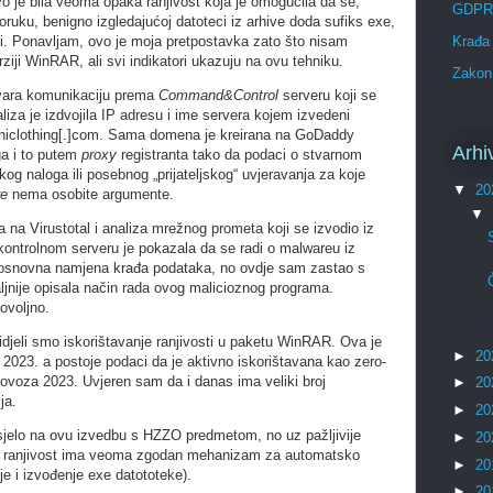
 je bila veoma opaka ranjivost koja je omogućila da se,
GDPR
oruku, benigno izgledajućoj datoteci iz arhive doda sufiks exe,
i. Ponavljam, ovo je moja pretpostavka zato što nisam
Krađa 
rziji WinRAR, ali svi indikatori ukazuju na ovu tehniku.
Zakon 
tvara komunikaciju prema
Command&Control
serveru koji se
iza je izdvojila IP adresu i ime servera kojem izvedeni
hiclothing[.]com. Sama domena je kreirana na GoDaddy
Arhi
uga i to putem
proxy
registranta tako da podaci o stvarnom
skog naloga ili posebnog „prijateljskog“ uvjeravanja za koje
▼
20
re
nema osobite argumente.
▼
 na Virustotal i analiza mrežnog prometa koji se izvodio iz
ontrolnom serveru je pokazala da se radi o malwareu iz
snovna namjena krađa podataka, no ovdje sam zastao s
aljnije opisala način rada ovog malicioznog programa.
ovoljno.
djeli smo iskorištavanje ranjivosti u paketu WinRAR. Ova je
►
20
 2023. a postoje podaci da je aktivno iskorištavana kao zero-
olovoza 2023. Uvjeren sam da i danas ima veliki broj
►
20
ja.
►
20
asjelo na ovu izvedbu s HZZO predmetom, no uz pažljivije
►
20
va ranjivost ima veoma zgodan mehanizam za automatsko
►
20
e i izvođenje exe datototeke).
►
20