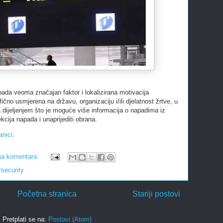
ada veoma značajan faktor i lokalizirana motivacija
ično usmjerena na državu, organizaciju i/ili djelatnost žrtve, u
dijeljenjem što je moguće više informacija o napadima iz
kcija napada i unaprijediti obrana.
anici
.
a komentara:
security
Početna stranica
Stariji postovi
Pretplati se na:
Postovi (Atom)