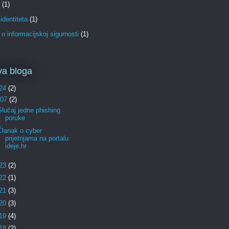
(1)
identiteta
(1)
o informacijskoj sigurnosti
(1)
va bloga
24
(2)
07
(2)
Slučaj jedne phishing
poruke
Članak o cyber
prijetnjama na portalu
ideje.hr
23
(2)
22
(1)
21
(3)
20
(3)
19
(4)
18
(2)