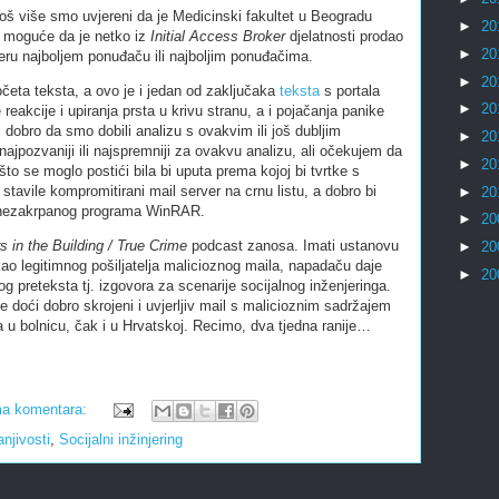
još više smo uvjereni da je Medicinski fakultet u Beogradu
►
20
o moguće da je netko iz
Initial Access Broker
djelatnosti prodao
►
20
ru najboljem ponuđaču ili najboljim ponuđačima.
►
20
eta teksta, a ovo je i jedan od zaključaka
teksta
s portala
►
20
reakcije i upiranja prsta u krivu stranu, a i pojačanja panike
bi dobro da smo dobili analizu s ovakvim ili još dubljim
►
20
ajpozvaniji ili najspremniji za ovakvu analizu, ali očekujem da
►
20
što se moglo postići bila bi uputa prema kojoj bi tvrtke s
stavile kompromitirani mail server na crnu listu, a dobro bi
►
20
i nezakrpanog programa WinRAR.
►
20
 in the Building /
True Crime
podcast zanosa. Imati ustanovu
►
20
kao legitimnog pošiljatelja malicioznog maila, napadaču daje
►
20
rog preteksta tj. izgovora za scenarije socijalnog inženjeringa.
 doći dobro skrojeni i uvjerljiv mail s malicioznim sadržajem
da u bolnicu, čak i u Hrvatskoj. Recimo, dva tjedna ranije…
a komentara:
njivosti
,
Socijalni inžinjering