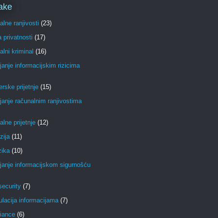
ake
lne ranjivosti
(23)
a privatnosti
(17)
lni kriminal
(16)
janje informacijskim rizicima
erske prijetnje
(15)
janje računalnim ranjivostima
lne prijetnje
(12)
zija
(11)
zika
(10)
janje informacijskom sigurnošću
ecurity
(7)
lacija informacijama
(7)
iance
(6)