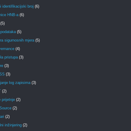
 identifikacijski broj
(6)
nice HNB-a
(6)
(5)
 podataka
(5)
ra sigurnosnih mjera
(5)
vernance
(4)
la pristupa
(3)
re
(3)
DSS
(3)
janje log zapisima
(3)
T
(2)
 prijetnje
(2)
Source
(2)
ari
(2)
ni inžinjering
(2)