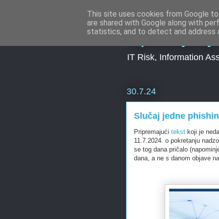
This site uses cookies from Google to 
are shared with Google along with per
Upravljanj
statistics, and to detect and address 
IT Risk, Information As
30.7.24
Slučaj jedne phishi
Pripremajući
tekst
koji je ned
11.7.2024. o pokretanju nad
se tog dana pričalo (napominj
dana, a ne s danom objave na