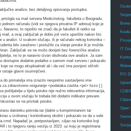
apadačima.
Osobni
ključke analize, bez detaljnog opisivanja postupka.
Smjer
 pristigla sa mail servera Medicinskog fakulteta u Beogradu,
Borea
o jednom računalu (vidi se njegova privatna IP adresa) koje je
u. Naravno, to nipošto ne znači da je fakultet ili netko sa
Krađa
 mail, a ovaj zaključak je dobio još veće uporište nakon što
 u analizi. U svakom slučaju, ili je računalo nekog korisnika –
Provje
udenta bilo zaraženo i poslužilo za slanje poruke ili je možda
IT Go
iran. Zaključak se ne može donijeti bez forenzičke analize
ljatelja, no to je naravno izvan obuhvata ove analize. Ja sam
Kontro
avno dostupne dodatne podatke o samom mail serveru i pokazalo
Malwa
 koje se mogu eksploatirati ali i da već ima povijest sličnih
r ostaje glavni osumnjičeni.
PCI 
a do primatelja ima izrazito nespretno sastavljeno ime
Upravl
da za zdravstveno osiguranje <podataka.zastita <pri> hzzo [.]
a pošiljatelja u tijelu poruke nije nužno relevantna informacija,
COBI
cija u ovom slučaju bi trebala biti dodatni indikator prevare.
Ciljane
fokusirao se na privitak poruke.
Open 
iranu datoteku potvrda.tar (dakle u komprimiranom tar
ao u izoliranoj i kontroliranoj okolini i pokazalo se da u sebi
Semin
a.cmd. Napadač je, pretpostavljam, ciljao na korisnike koji
Socijal
R i to njegovu raniju verziju iz 2023. uz koju je registrirana