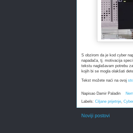
S obzirom da je kod cyber nap
napadača, tj. motivacija specif
tekstu naglašavam potrebu za 
kojih bi se mogla olakšati dete
Tekst možete naći na ovoj
str
Napisao
Damir Paladin
Nem
Labels:
Ciljane prijetnje
,
Cyber
Noviji postovi