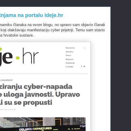
tnjama na portalu ideje.hr
dinamiku članaka na ovom blogu, no upravo sam objavio članak
koji olakšavaju manifestaciju cyber prijetnji. Temu sam stavio
na hrvatske sustave.