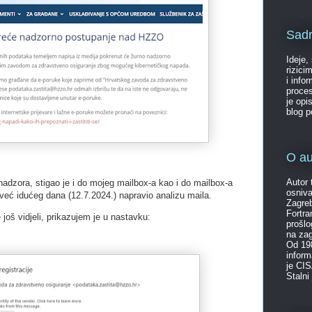
Sadr
Ideje,
rizici
i info
proces
je opi
blog 
O au
Autor 
nadzora, stigao je i do mojeg mailbox-a kao i do mailbox-a
osniva
 već idućeg dana (12.7.2024.) napravio analizu maila.
Zagreb
Fortr
 još vidjeli, prikazujem je u nastavku:
prošlo
na za
Od 198
inform
je CIS
Stalni