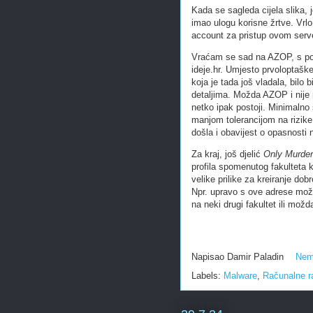
Kada se sagleda cijela slika, 
imao ulogu korisne žrtve. Vrl
account za pristup ovom serve
Vraćam se sad na AZOP, s poč
ideje.hr. Umjesto prvoloptaške 
koja je tada još vladala, bilo 
detaljima. Možda AZOP i nije n
netko ipak postoji. Minimalno 
manjom tolerancijom na rizike 
došla i obavijest o opasnost
Za kraj, još djelić
Only Murders
profila spomenutog fakulteta 
velike prilike za kreiranje dob
Npr. upravo s ove adrese može
na neki drugi fakultet ili mož
Napisao
Damir Paladin
Nem
Labels:
Malware
,
Računalne ra