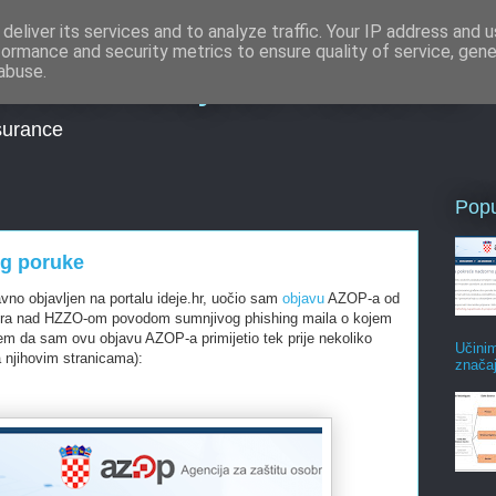
deliver its services and to analyze traffic. Your IP address and 
formance and security metrics to ensure quality of service, gen
e informacijskim rizicima
abuse.
surance
Popu
ng poruke
avno objavljen na portalu ideje.hr, uočio sam
objavu
AZOP-a od
zora nad HZZO-om povodom sumnjivog phishing maila o kojem
em da sam ovu objavu AZOP-a primijetio tek prije nekoliko
Učini
 njihovim stranicama):
znača