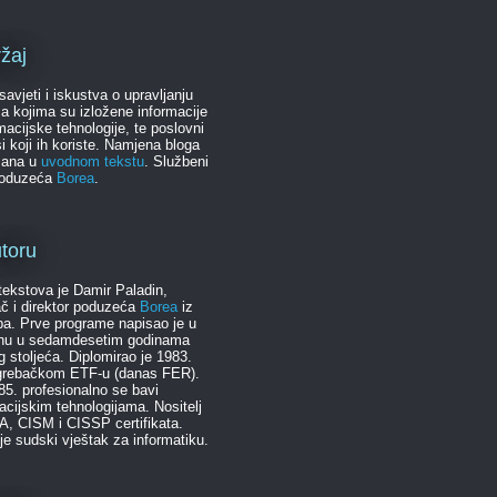
žaj
 savjeti i iskustva o upravljanju
ma kojima su izložene informacije
rmacijske tehnologije, te poslovni
i koji ih koriste. Namjena bloga
sana u
uvodnom tekstu
. Službeni
poduzeća
Borea
.
toru
tekstova je Damir Paladin,
č i direktor poduzeća
Borea
iz
a. Prve programe napisao je u
anu u sedamdesetim godinama
g stoljeća. Diplomirao je 1983.
grebačkom ETF-u (danas FER).
5. profesionalno se bavi
acijskim tehnologijama. Nositelj
A, CISM i CISSP certifikata.
 je sudski vještak za informatiku.