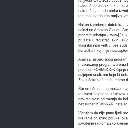
ranjivost CVE-2023-38831. Ovo
nakon što korisnik klikne na p
nakon čega se datoteka izvod
testirao izvedbu na ranjivoj ve
Nakon izvođenja, datoteka o
nalazi na Amazon Cloudu. Anal
program pristupa – www[.]suk
pružatelju registracijskih usl
vlasniku nisu vidljivi bez sud
konzultant koji nije i
consiglie
Analiza raspakiranog programa
malicioznog programa prema k
porodice FORMBOOK čija je o
daljnjom analizom koja bi det
Zaključaka već sada imamo d
Što se tiče samog malware, vi
ranjivost zakrpana u kolovozu
day ranjivost od travnja do k
nezakrpanih WinRAR instalaci
Vjerujem da nije puno ljudi n
kreiranje phishing poruke, o
izvođenje (automatsko kreiranj