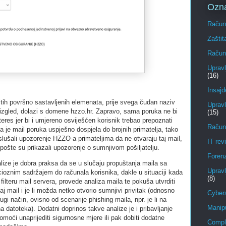
Ozn
Računa
Zaštit
Računa
Upravl
(16)
Insajd
ih površno sastavljenih elemenata, prije svega čudan naziv
Upravl
naizgled, dolazi s domene hzzo.hr. Zapravo, sama poruka ne bi
(15)
teres jer bi i umjereno osviješćen korisnik trebao prepoznati
Računa
a je mail poruka uspješno dospjela do brojnih primatelja, tako
slušali upozorenje HZZO-a primateljima da ne otvaraju taj mail,
IT revi
 pošte su prikazali upozorenje o sumnjivom pošiljatelju.
Foren
lize je dobra praksa da se u slučaju propuštanja maila sa
Upravl
cioznim sadržajem do računala korisnika, dakle u situaciji kada
(8)
filteru mail servera, provede analiza maila te pokuša utvrditi
aj mail i je li možda netko otvorio sumnjivi privitak (odnosno
Cybers
gi način, ovisno od scenarije phishing maila, npr. je li na
Manipu
 datoteka). Dodatni doprinos takve analize je i pribavljanje
omoći unaprijediti sigurnosne mjere ili pak dobiti dodatne
Compl