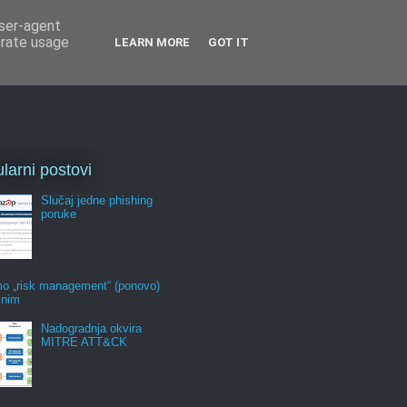
user-agent
erate usage
LEARN MORE
GOT IT
larni postovi
Slučaj jedne phishing
poruke
mo „risk management“ (ponovo)
jnim
Nadogradnja okvira
MITRE ATT&CK