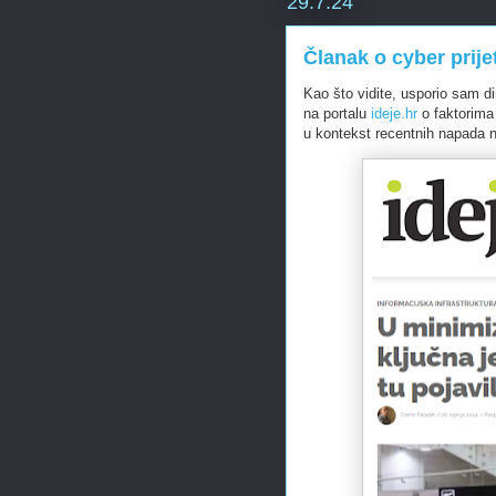
29.7.24
Članak o cyber prije
Kao što vidite, usporio sam 
na portalu
ideje.hr
o faktorima 
u kontekst recentnih napada 