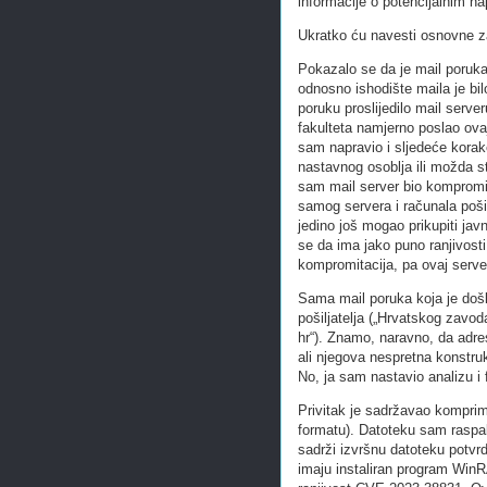
informacije o potencijalnim n
Ukratko ću navesti osnovne za
Pokazalo se da je mail poruka
odnosno ishodište maila je bil
poruku proslijedilo mail server
fakulteta namjerno poslao ovaj
sam napravio i sljedeće korake
nastavnog osoblja ili možda st
sam mail server bio kompromit
samog servera i računala poši
jedino još mogao prikupiti j
se da ima jako puno ranjivosti
kompromitacija, pa ovaj serve
Sama mail poruka koja je došl
pošiljatelja („Hrvatskog zavo
hr“). Znamo, naravno, da adres
ali njegova nespretna konstruk
No, ja sam nastavio analizu i 
Privitak je sadržavao komprim
formatu). Datoteku sam raspakir
sadrži izvršnu datoteku potvrd
imaju instaliran program WinRA