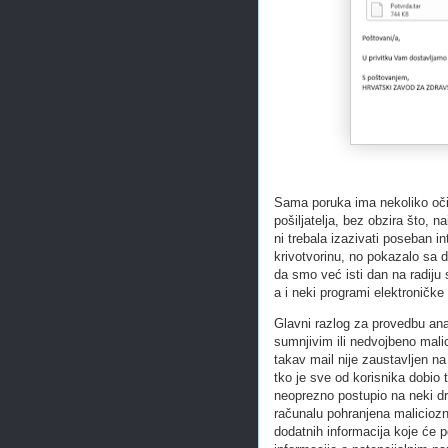
Sama poruka ima nekoliko očit
pošiljatelja, bez obzira što, 
ni trebala izazivati poseban in
krivotvorinu, no pokazalo sa d
da smo već isti dan na radiju 
a i neki programi elektroničke
Glavni razlog za provedbu ana
sumnjivim ili nedvojbeno mali
takav mail nije zaustavljen na 
tko je sve od korisnika dobio t
neoprezno postupio na neki dru
računalu pohranjena maliciozna
dodatnih informacija koje će p