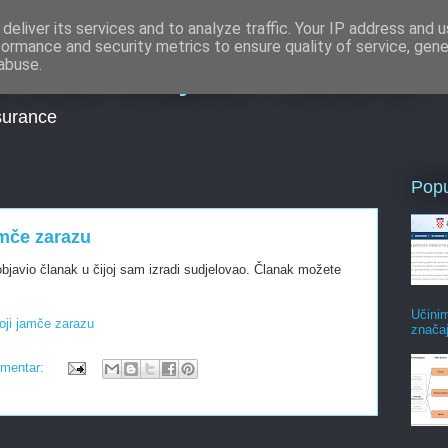
deliver its services and to analyze traffic. Your IP address and 
formance and security metrics to ensure quality of service, gen
e informacijskim rizicima
abuse.
surance
Popu
amče zarazu
bjavio članak u čijoj sam izradi sudjelovao. Članak možete
Učini
koji jamče zarazu
znača
omentar: