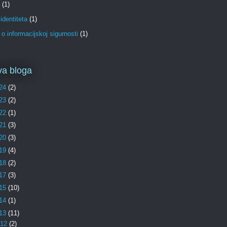
(1)
identiteta
(1)
o informacijskoj sigurnosti
(1)
va bloga
24
(2)
23
(2)
22
(1)
21
(3)
20
(3)
19
(4)
18
(2)
17
(3)
15
(10)
14
(1)
13
(11)
12
(2)