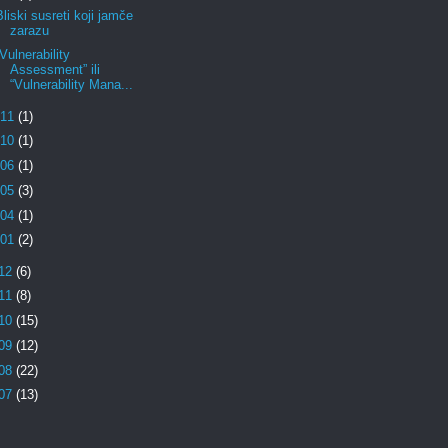
Bliski susreti koji jamče
zarazu
“Vulnerability
Assessment” ili
“Vulnerability Mana...
11
(1)
10
(1)
06
(1)
05
(3)
04
(1)
01
(2)
12
(6)
11
(8)
10
(15)
09
(12)
08
(22)
07
(13)