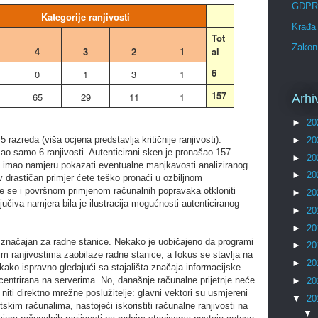
GDPR
Kategorije ranjivosti
Krađa 
Tot
Zakon 
4
3
2
1
al
6
0
1
3
1
157
65
29
11
1
Arhi
►
20
5 razreda (viša ocjena predstavlja kritičnije ranjivosti).
►
20
šao samo 6 ranjivosti. Autenticirani sken je pronašao 157
►
20
m imao namjeru pokazati eventualne manjkavosti analiziranog
►
20
 drastičan primjer ćete teško pronaći u ozbiljnom
e se i površnom primjenom računalnih popravaka otkloniti
►
20
ključiva namjera bila je ilustracija mogućnosti autenticiranog
►
20
►
20
 značajan za radne stanice. Nekako je uobičajeno da programi
►
20
nim ranjivostima zaobilaze radne stanice, a fokus se stavlja na
►
20
kako ispravno gledajući sa stajališta značaja informacijske
entrirana na serverima. No, današnje računalne prijetnje neće
►
20
 niti direktno mrežne poslužitelje: glavni vektori su usmjereni
▼
20
kim računalima, nastojeći iskoristiti računalne ranjivosti na
▼