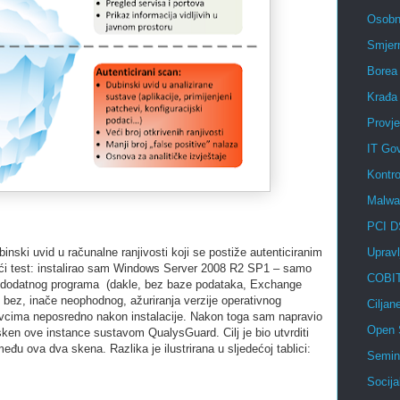
Osobni
Smjer
Borea
Krađa
Provje
IT Go
Kontro
Malwa
PCI 
nski uvid u računalne ranjivosti koji se postiže autenticiranim
Upravl
ći test: instalirao sam Windows Server 2008 R2 SP1 – samo
COBI
g dodatnog programa (dakle, bez baze podataka, Exchange
i bez, inače neophodnog, ažuriranja verzije operativnog
Ciljane
vcima neposredno nakon instalacije. Nakon toga sam napravio
Open 
i sken ove instance sustavom QualysGuard. Cilj je bio utvrditi
među ova dva skena. Razlika je ilustrirana u sljedećoj tablici:
Semin
Socijal