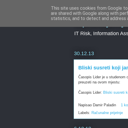
This site uses cookies from Google to 
are shared with Google along with per
Upravljanj
statistics, and to detect and address 
IT Risk, Information As
30.12.13
Bliski susreti koji j
Časopis Lider je u studenom o
preuzeti na ovom mjestu:
Časopis Lider:
Bliski susreti 
Napisao
Damir Paladin
1 k
Labels:
Računalne prijetnje