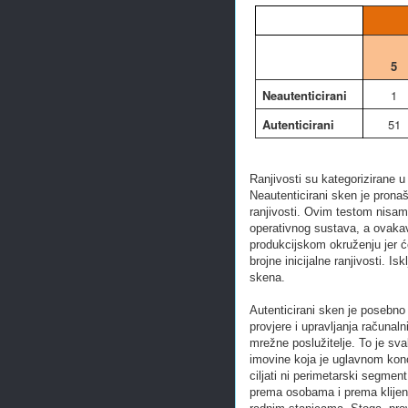
5
Neautenticirani
1
Autenticirani
51
Ranjivosti su kategorizirane u 
Neautenticirani sken je prona
ranjivosti. Ovim testom nisa
operativnog sustava, a ovakav
produkcijskom okruženju jer ć
brojne inicijalne ranjivosti. Is
skena.
Autenticirani sken je posebno
provjere i upravljanja računal
mrežne poslužitelje. To je sva
imovine koja je uglavnom konc
ciljati ni perimetarski segment
prema osobama i prema klijents