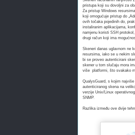
pristupa koji su dovoljni za ob
Za pristup Windows resursima 
koji omogućuje pristup do „Ad
ovih točaka pojedinih do, prak
instaliranim aplikacijama, ko
namjenu koristi SSH protokol, a
drugi račun koji ima mogućnost
Skeneri danas uglavnom ne kor
resursima, iako se u nekim slu
bi se proveo autenticirani ske
skener u tom slučaju mora ima
više platformi, što svakako m
QualysGuard, s kojim najviše 
autenticiranog skena na velik
verzije Unix/Linux operativn
SNMP.
Razlika između ove dvije tehni