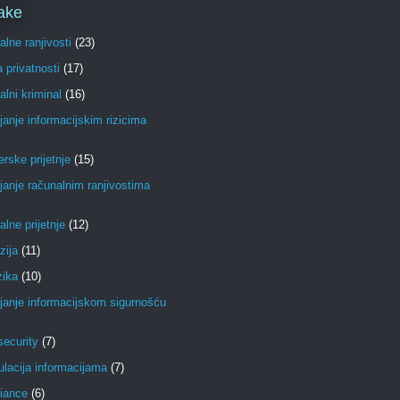
ake
lne ranjivosti
(23)
a privatnosti
(17)
lni kriminal
(16)
janje informacijskim rizicima
erske prijetnje
(15)
janje računalnim ranjivostima
lne prijetnje
(12)
zija
(11)
zika
(10)
janje informacijskom sigurnošću
ecurity
(7)
lacija informacijama
(7)
iance
(6)