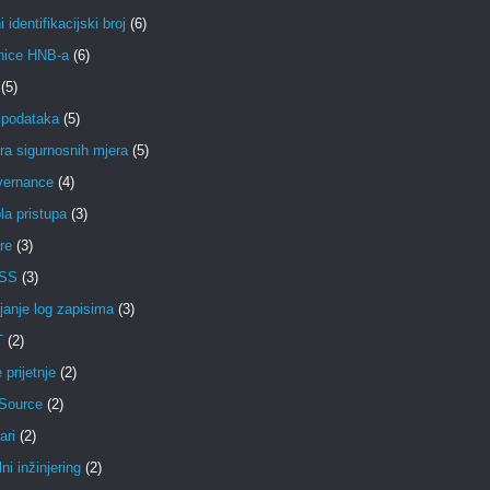
 identifikacijski broj
(6)
nice HNB-a
(6)
(5)
 podataka
(5)
ra sigurnosnih mjera
(5)
vernance
(4)
la pristupa
(3)
re
(3)
DSS
(3)
janje log zapisima
(3)
T
(2)
 prijetnje
(2)
Source
(2)
ari
(2)
ni inžinjering
(2)