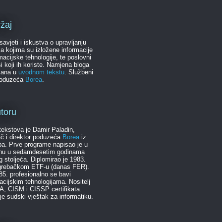
žaj
 savjeti i iskustva o upravljanju
ma kojima su izložene informacije
rmacijske tehnologije, te poslovni
i koji ih koriste. Namjena bloga
sana u
uvodnom tekstu
. Službeni
poduzeća
Borea
.
toru
tekstova je Damir Paladin,
č i direktor poduzeća
Borea
iz
a. Prve programe napisao je u
anu u sedamdesetim godinama
g stoljeća. Diplomirao je 1983.
grebačkom ETF-u (danas FER).
5. profesionalno se bavi
acijskim tehnologijama. Nositelj
A, CISM i CISSP certifikata.
 je sudski vještak za informatiku.