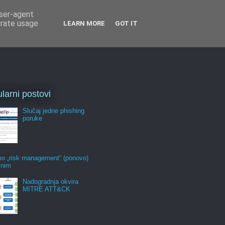
user-agent
erate usage
LEARN MORE
GOT IT
larni postovi
Slučaj jedne phishing
poruke
mo „risk management“ (ponovo)
jnim
Nadogradnja okvira
MITRE ATT&CK