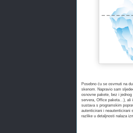
Posebno ću se osvrnuti na dubi
skenom. Napravio sam sljede
osnovne pakete, bez i jedno
servera, Office paketa…), ali 
sustava s programskim popra
autenticirani i neautenticiran
razlike u detaljnosti nalaza iz