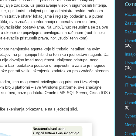
Ozn
avljanje zadatka, uz pridržavanje visokih sigurnosnih kriterija.
se, npr. koristi udaljeni pristup administratorskim računom
Računa
ministrative share“ lokacijama i registry podacima, a putem
tički, svih značajnih informacija o operativnom sustavu,
Zaštit
nfiguracijskim postavkama. Na Unix/Linux resursima se za ovu
Računa
 skener se prijavljuje s privilegiranim računom (root ili neki
 elevacije pristupnih prava, npr. „sudo“ tehnikom).
Upravl
(16)
iste namjenske agente koje bi trebalo instalirati na ovim
Insajd
čajevima primjenjuju hibridne tehnike i jednostavni agenti. Da
n nije dovoljno imati mogućnost udaljenog pristupa, nego
Upravl
ti u bazi podataka podatke o ranjivostima za što je moguće
(15)
ože postati veliki inženjerski zadatak za proizvođače skenera.
Računa
radim, ima mogućnost privilegiranog pristupa i izvođenja
IT revi
om broju platformi – sve Windows platforme, sve značajne
og sustava, baze podataka Oracle i MS SQL Server, Cisco IOS i
Foren
Upravl
(8)
ke skeniranja prikazana je na sljedećoj slici.
Cybers
Manipu
Compl