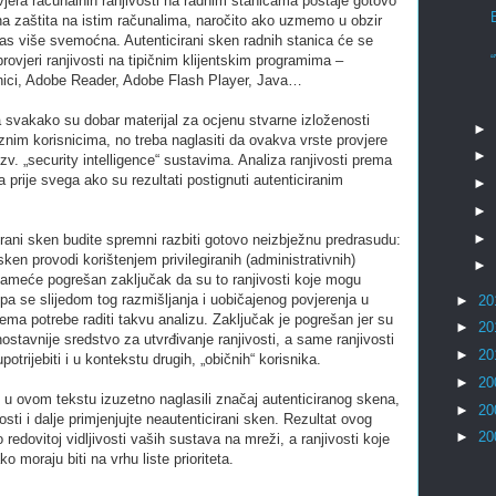
jera računalnih ranjivosti na radnim stanicama postaje gotovo
na zaštita na istim računalima, naročito ako uzmemo u obzir
anas više svemoćna. Autenticirani sken radnih stanica će se
rovjeri ranjivosti na tipičnim klijentskim programima –
dnici, Adobe Reader, Adobe Flash Player, Java…
a svakako su dobar materijal za ocjenu stvarne izloženosti
►
nim korisnicima, no treba naglasiti da ovakva vrste provjere
►
tzv. „security intelligence“ sustavima. Analiza ranjivosti prema
rije svega ako su rezultati postignuti autenticiranim
►
►
►
irani sken budite spremni razbiti gotovo neizbježnu predrasudu:
sken provodi korištenjem privilegiranih (administrativnih)
►
nameće pogrešan zaključak da su to ranjivosti koje mogu
i pa se slijedom tog razmišljanja i uobičajenog povjerenja u
►
20
ema potrebe raditi takvu analizu. Zaključak je pogrešan jer su
►
20
nostavnije sredstvo za utvrđivanje ranjivosti, a same ranjivosti
►
20
trijebiti i u kontekstu drugih, „običnih“ korisnika.
►
20
u ovom tekstu izuzetno naglasili značaj autenticiranog skena,
►
20
sti i dalje primjenjujte neautenticirani sken. Rezultat ovog
►
20
redovitoj vidljivosti vaših sustava na mreži, a ranjivosti koje
 moraju biti na vrhu liste prioriteta.