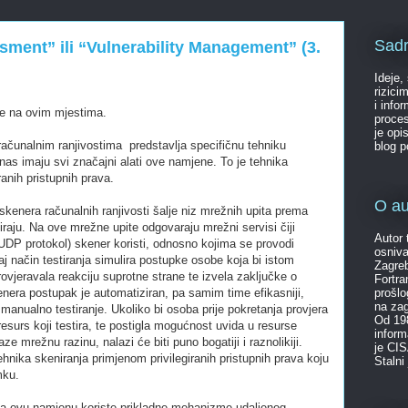
Sadr
sment” ili “Vulnerability Management” (3.
Ideje,
rizici
i info
te na ovim mjestima.
proces
je opi
 računalnim ranjivostima predstavlja specifičnu tehniku
blog 
nas imaju svi značajni alati ove namjene. To je tehnika
ranih pristupnih prava.
O au
skenera računalnih ranjivosti šalje niz mrežnih upita prema
raju. Na ove mrežne upite odgovaraju mrežni servisi čiji
Autor 
UDP protokol) skener koristi, odnosno kojima se provodi
osniva
aj način testiranja simulira postupke osobe koja bi istom
Zagreb
jeravala reakciju suprotne strane te izvela zaključke o
Fortr
nera postupak je automatiziran, pa samim time efikasniji,
prošlo
na za
na manualno testiranje. Ukoliko bi osoba prije pokretanja provjera
Od 198
esurs koji testira, te postigla mogućnost uvida u resurse
inform
ze mrežnu razinu, nalazi će biti puno bogatiji i raznolikiji.
je CIS
hnika skeniranja primjenom privilegiranih pristupnih prava koju
Stalni
mku.
 za ovu namjenu koriste prikladne mehanizme udaljenog