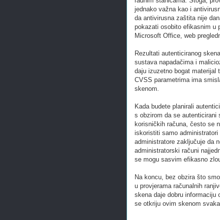
radnim stanicama. Stoga, prov
jednako važna kao i antivirus
da antivirusna zaštita nije d
pokazati osobito efikasnim u p
Microsoft Office, web pregle
Rezultati autenticiranog sken
sustava napadačima i malicioz
daju izuzetno bogat materijal 
CVSS parametrima ima smisla p
skenom.
Kada budete planirali autentic
s obzirom da se autenticirani 
korisničkih računa, često se 
iskoristiti samo administrator
administratore zaključuje da n
administratorski računi najjed
se mogu sasvim efikasno zloupo
Na koncu, bez obzira što smo 
u provjerama računalnih ranjivo
skena daje dobru informaciju o 
se otkriju ovim skenom svakako