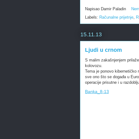
Napisao
Damir Paladin
Nem
Labels:
Računalne prijetnje
,
R
15.11.13
Ljudi u crnom
S malim zakašnjenjem prilaže
kolovozu.
Tema je ponovo kibernetičko r
sve ono što se događa u Europ
operacije prisutne i u razdoblj
Banka_8-13