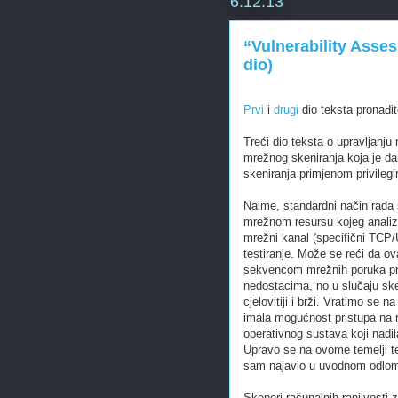
6.12.13
“Vulnerability Asses
dio)
Prvi
i
drugi
dio teksta pronađi
Treći dio teksta o upravljanju
mrežnog skeniranja koja je da
skeniranja primjenom privilegi
Naime, standardni način rada 
mrežnom resursu kojeg analizi
mrežni kanal (specifični TCP/
testiranje. Može se reći da ov
sekvencom mrežnih poruka prov
nedostacima, no u slučaju ske
cjelovitiji i brži. Vratimo se 
imala mogućnost pristupa na r
operativnog sustava koji nadila
Upravo se na ovome temelji te
sam najavio u uvodnom odlo
Skeneri računalnih ranjivosti