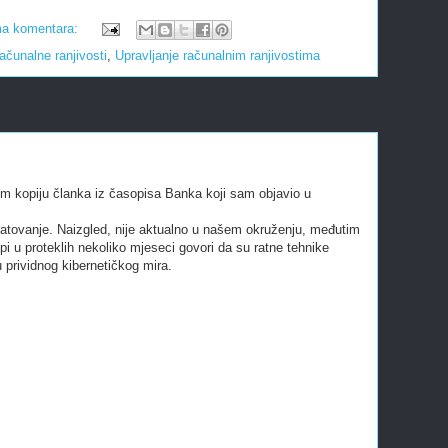
a komentara:
ačunalne ranjivosti
,
Upravljanje računalnim ranjivostima
m kopiju članka iz časopisa Banka koji sam objavio u
atovanje. Naizgled, nije aktualno u našem okruženju, međutim
i u proteklih nekoliko mjeseci govori da su ratne tehnike
u prividnog kibernetičkog mira.