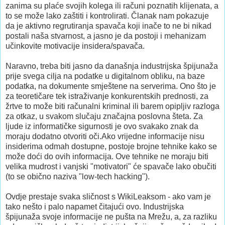
zanima su plaće svojih kolega ili računi poznatih klijenata, a
to se može lako zaštiti i kontrolirati. Članak nam pokazuje
da je aktivno regrutiranja spavača koji inače to ne bi nikad
postali naša stvarnost, a jasno je da postoji i mehanizam
učinkovite motivacije insidera/spavača.
Naravno, treba biti jasno da današnja industrijska špijunaža
prije svega cilja na podatke u digitalnom obliku, na baze
podatka, na dokumente smještene na serverima. Ono što je
za teoretičare tek istraživanje konkurentskih prednosti, za
žrtve to može biti računalni kriminal ili barem opipljiv razloga
za otkaz, u svakom slučaju značajna poslovna šteta. Za
ljude iz informatičke sigurnosti je ovo svakako znak da
moraju dodatno otvoriti oči.Ako vrijedne informacije nisu
insiderima odmah dostupne, postoje brojne tehnike kako se
može doći do ovih informacija. Ove tehnike ne moraju biti
velika mudrost i vanjski "motivatori" će spavače lako obučiti
(to se obično naziva "low-tech hacking").
Ovdje prestaje svaka sličnost s WikiLeaksom - ako vam je
tako nešto i palo napamet čitajući ovo. Industrijska
špijunaža svoje informacije ne pušta na Mrežu, a, za razliku