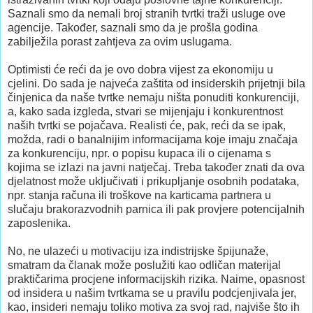
Saznali smo da nemali broj stranih tvrtki traži usluge ove
agencije. Također, saznali smo da je prošla godina
zabilježila porast zahtjeva za ovim uslugama.
Optimisti će reći da je ovo dobra vijest za ekonomiju u
cjelini. Do sada je najveća zaštita od insiderskih prijetnji bila
činjenica da naše tvrtke nemaju ništa ponuditi konkurenciji,
a, kako sada izgleda, stvari se mijenjaju i konkurentnost
naših tvrtki se pojačava. Realisti će, pak, reći da se ipak,
možda, radi o banalnijim informacijama koje imaju značaja
za konkurenciju, npr. o popisu kupaca ili o cijenama s
kojima se izlazi na javni natječaj. Treba također znati da ova
djelatnost može uključivati i prikupljanje osobnih podataka,
npr. stanja računa ili troškove na karticama partnera u
slučaju brakorazvodnih parnica ili pak provjere potencijalnih
zaposlenika.
No, ne ulazeći u motivaciju iza indistrijske špijunaže,
smatram da članak može poslužiti kao odličan materijal
praktičarima procjene informacijskih rizika. Naime, opasnost
od insidera u našim tvrtkama se u pravilu podcjenjivala jer,
kao, insideri nemaju toliko motiva za svoj rad, najviše što ih