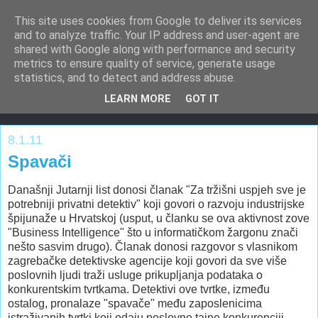
This site uses cookies from Google to deliver its services
Upravljanje informacijskim
and to analyze traffic. Your IP address and user-agent are
shared with Google along with performance and security
rizicima
metrics to ensure quality of service, generate usage
statistics, and to detect and address abuse.
IT Risk, Information Assurance
LEARN MORE
GOT IT
8.1.11
Spavači
Današnji Jutarnji list donosi članak "Za tržišni uspjeh sve je
potrebniji privatni detektiv" koji govori o razvoju industrijske
špijunaže u Hrvatskoj (usput, u članku se ova aktivnost zove
"Business Intelligence" što u informatičkom žargonu znači
nešto sasvim drugo). Članak donosi razgovor s vlasnikom
zagrebačke detektivske agencije koji govori da sve više
poslovnih ljudi traži usluge prikupljanja podataka o
konkurentskim tvrtkama. Detektivi ove tvrtke, između
ostalog, pronalaze "spavače" među zaposlenicima
istraživanih tvrtki koji odaju poslovne tajne konkurenciji.